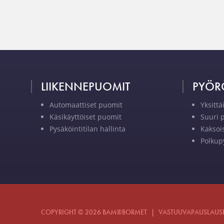
LIIKENNEPUOMIT
PYÖR
Automaattiset puomit
Yksittä
Käsikäyttöiset puomit
Suuri 
Pysäköintitilan hallinta
Kaksoi
Polkup
COPYRIGHT © 2026 BAM®BORMET
|
VASTUUVAPAUSLAUS