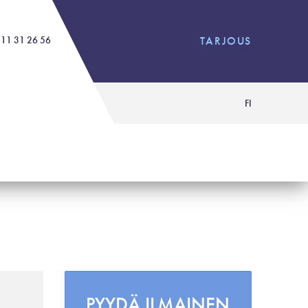
11 31 26 56
TARJOUS
FI
PYYDÄ ILMAINEN