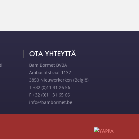
OTA YHTEYTTÄ
ti
Bam Bormet BVBA
Ambachtstraat 1137
3850 Nieuwerkerken (België)
T +32 (0)11 31 26 56
F +32 (0)11 31 65 66
info@bambormet.be