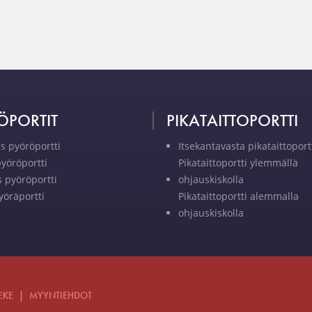
ÖPORTIT
PIKATAITTOPORTTI
is pyöröportti
Itsekantavasta pikataittoport
pyöröportti
Pikataittoportti ylemmällä
s pyöröportti
ohjauskiskolla
yöräportti
Pikataittoportti alemmalla
ohjauskiskolla
EKE
|
MYYNTIEHDOT