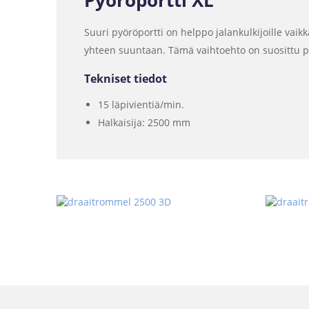
Pyöröportti XL
Suuri pyöröportti on helppo jalankulkijoille vaik
yhteen suuntaan. Tämä vaihtoehto on suosittu puis
Tekniset tiedot
15 läpivientiä/min.
Halkaisija: 2500 mm